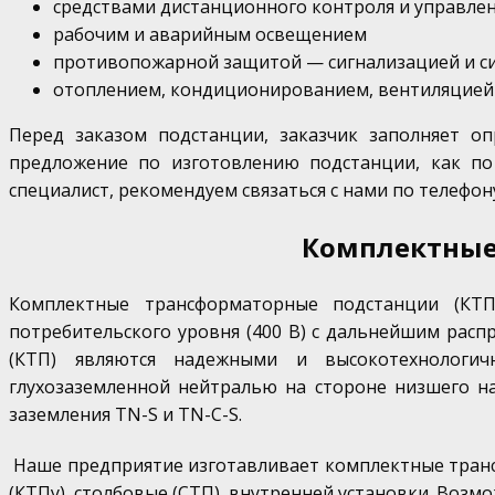
средствами дистанционного контроля и управле
рабочим и аварийным освещением
противопожарной защитой — сигнализацией и с
отоплением, кондиционированием, вентиляцией
Перед заказом подстанции, заказчик заполняет о
предложение по изготовлению подстанции, как по
специалист, рекомендуем связаться с нами по телефо
Комплектные
Комплектные трансформаторные подстанции (КТ
потребительского уровня (400 В) с дальнейшим рас
(КТП) являются надежными и высокотехнологич
глухозаземленной нейтралью на стороне низшего на
заземления TN-S и TN-C-S.
Наше предприятие изготавливает комплектные транс
(КТПу), столбовые (СТП), внутренней установки. Воз