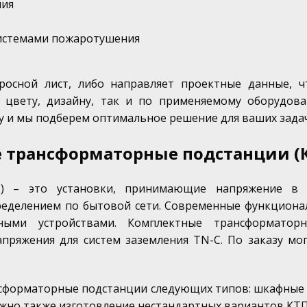
ния
истемами пожаротушения
просной лист, либо направляет проектные данные,
 цвету, дизайну, так и по применяемому оборудов
ну и мы подберем оптимальное решение для ваших задач
 трансформаторные подстанции (
П) – это установки, принимающие напряжение в
пределением по бытовой сети. Современные функцио
ными устройствами. Комплектные трансформаторн
пряжения для систем заземления TN-C. По заказу мо
форматорные подстанции следующих типов: шкафные (
можно также изготовление нестандартных вариантов КТП